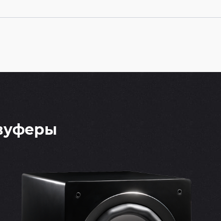
бвуферы