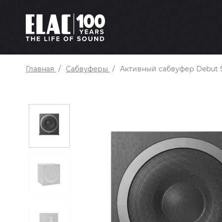
Главная
Cабвуферы
Активный сабвуфер Debut 