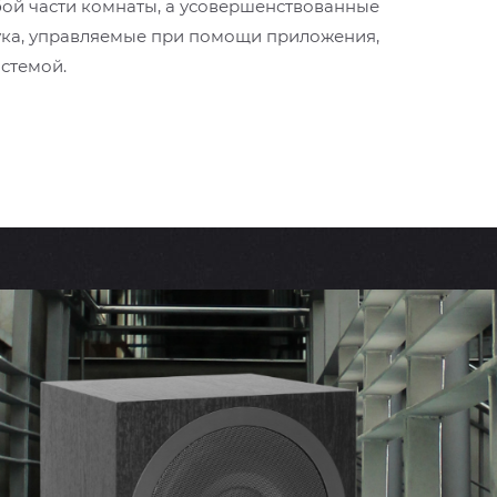
бой части комнаты, а усовершенствованные
ука, управляемые при помощи приложения,
стемой.