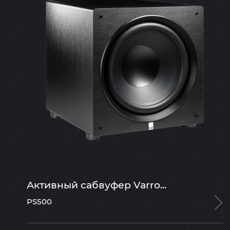
Активный сабвуфер Varro...
PS500