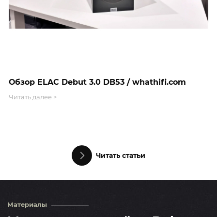
Обзор ELAC Debut 3.0 DB53 / whathifi.com
E
л
Читать далее >
д
Ч
Читать статьи
Материалы