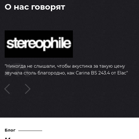
О нас говорят
H
Во
"Никогда не слышали, чтобы акустика за такую цену
звучала столь благородно, как Carina BS 243.4 от Elac"
.
.
Блог