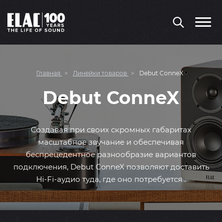
Главная
Линейки товаров
Debut ConneX
Debut ConneX
Создавая при своих скромных габаритах
масштабное звучание и обеспечивая
беспрецедентное разнообразие вариантов
подключения, Debut ConneX позволяют доставить
Hi-Fi-аудио туда, где оно потребуется .