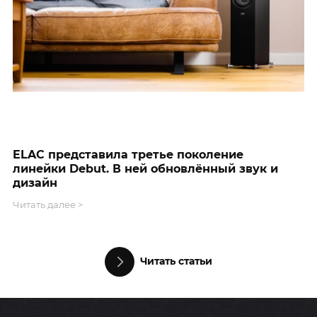
ELAC представила третье поколение
D
линейки Debut. В ней обновлённый звук и
Ч
дизайн
Читать далее >
Читать статьи