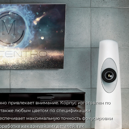
нно привлекает внимание. Корпус изготовлен по
а также любым цветом по спецификации
обеспечивает максимальную точность фокусировки
работка как тончайших деталей, так