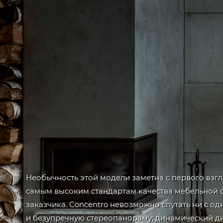
Необычность этой модели заметна с первого взгл
самым высоким стандартам качества мебельной 
заказчика. Concentro невозможно спутать ни с о
и безупречную стереопанораму; динамический диа