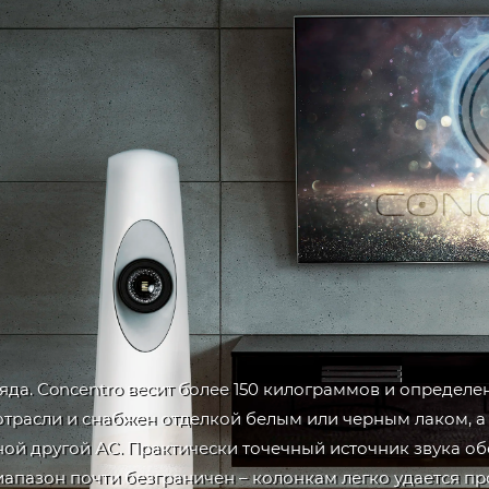
яда. Concentro весит более 150 килограммов и определе
отрасли и снабжен отделкой белым или черным лаком, 
дной другой АС. Практически точечный источник звука 
пазон почти безграничен – колонкам легко удается про