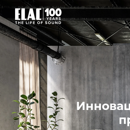
Инновац
п