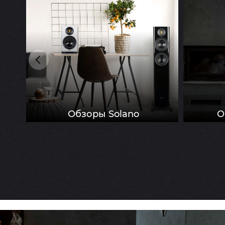
e
Обзоры Solano
О