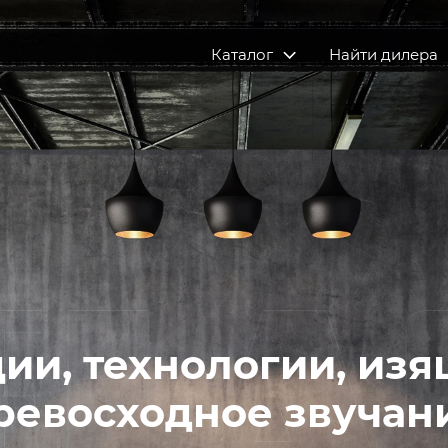
Каталог
Найти дилера
ии, технологии, изя
ревосходное звучан