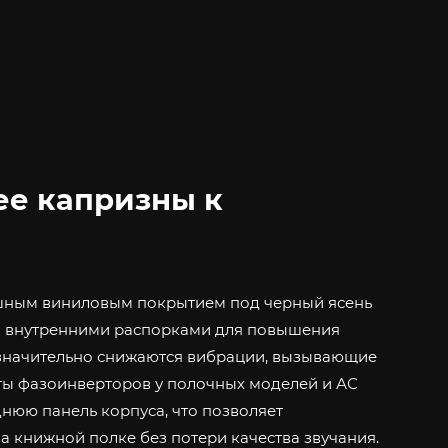
ее капризны к
шным виниловым покрытием под черный ясень
ы внутренними распорками для повышения
у значительно снижаются вибрации, вызывающие
ты фазоинверторов у полочных моделей и АС
нюю панель корпуса, что позволяет
на книжной полке без потери качества звучания.