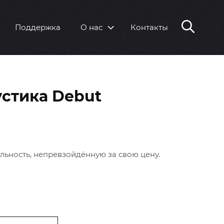
Поддержка
О нас
Контакты
устика Debut
ьность, непревзойдённую за свою цену.