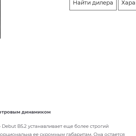
Найти дилера
Хара
иметровым динамиком
 Debut B5.2 устанавливает еще более строгий
порциональна ее скромным габаритам. Она остается