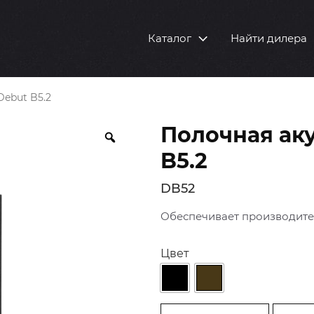
Каталог
Найти дилера
Debut B5.2
Полочная ак
B5.2
DB52
Обеспечивает производител
Цвет