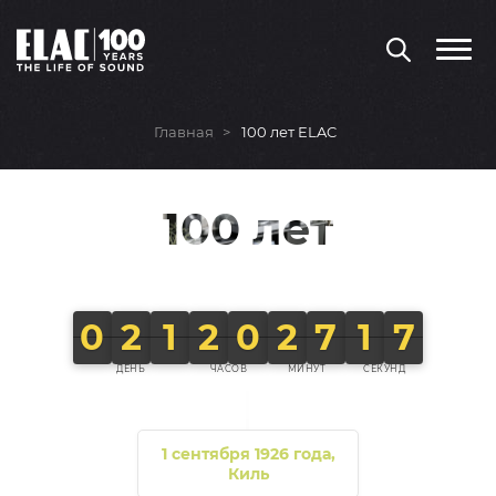
Главная
100 лет ELAC
100 лет
0
2
1
2
0
2
7
1
4
ДЕНЬ
ЧАСОВ
МИНУТ
СЕКУНД
1 сентября 1926 года,
Киль