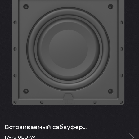
Встраиваемый сабвуфер...
IW-S10EQ-W