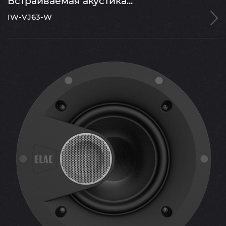
Встраиваемая акустика...
IW-VJ63-W