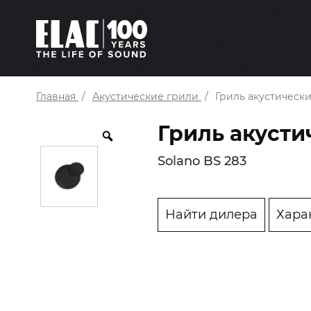
Главная
Акустические грили
Гриль акустически
Гриль акусти
Solano BS 283
Найти дилера
Хара